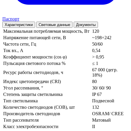
Паспорт
Характеристики
Световые данные
Документы
Максимальная потребляемая мощность, Вт
120
Напряжение питающей сети, В
~198÷242
Частота сети, Гц
50/60
Ток вх., А
0,54
Коэффициент мощности (cos φ)
> 0,95
Пульсация светового потока %
≤ 1
67 000 (дегр.
Ресурс работы светодиодов, ч
18%)
Индекс цветопередачи (CRI)
80
Угол рассеивания, °
30/ 60/ 90
Степень защиты светильника
IP 67
Тип светильника
Подвесной
Количество светодиодов (COB), шт
132
Производитель светодиодов
OSRAM/ CREE
Тип рассеивателя
Матовый
Класс электробезопасности
II