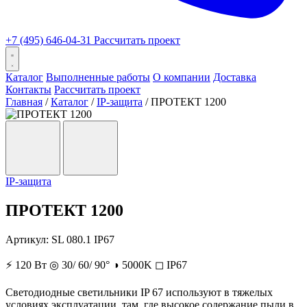
+7 (495) 646-04-31
Рассчитать проект
Каталог
Выполненные работы
О компании
Доставка
Контакты
Рассчитать проект
Главная
/
Каталог
/
IP-защита
/
ПРОТЕКТ 1200
IP-защита
ПРОТЕКТ 1200
Артикул:
SL 080.1 IP67
⚡
120 Вт
◎
30/ 60/ 90°
◑
5000K
◻
IP67
Светодиодные светильники IP 67 используют в тяжелых
условиях эксплуатации, там, где высокое содержание пыли в