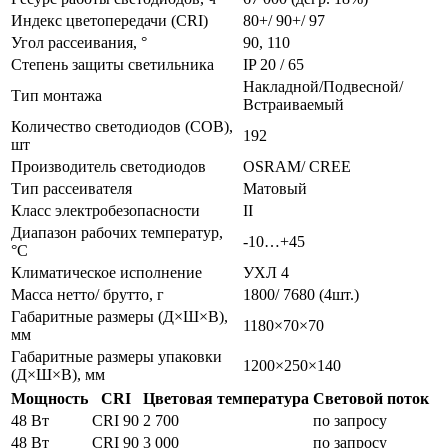
Индекс цветопередачи (CRI)
80+/ 90+/ 97
Угол рассеивания, °
90, 110
Степень защиты светильника
IP 20 / 65
Накладной/Подвесной/
Тип монтажа
Встраиваемый
Количество светодиодов (COB),
192
шт
Производитель светодиодов
OSRAM/ CREE
Тип рассеивателя
Матовый
Класс электробезопасности
II
Диапазон рабочих температур,
-10…+45
°С
Климатическое исполнение
УХЛ 4
Масса нетто/ брутто, г
1800/ 7680 (4шт.)
Габаритные размеры (Д×Ш×В),
1180×70×70
мм
Габаритные размеры упаковки
1200×250×140
(Д×Ш×В), мм
Мощность
CRI
Цветовая температура
Световой поток
48 Вт
CRI 90
2 700
по запросу
48 Вт
CRI 90
3 000
по запросу