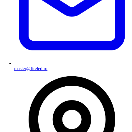
master@fireled.ru