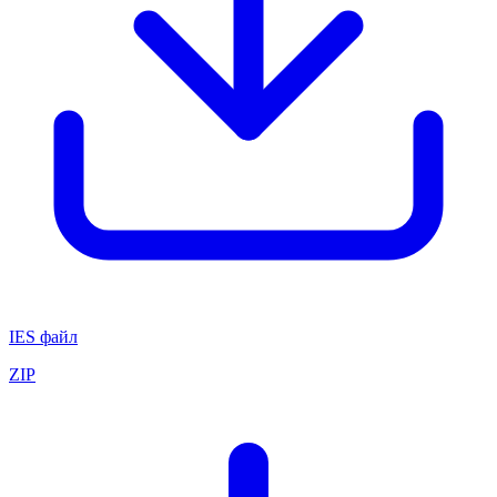
IES файл
ZIP