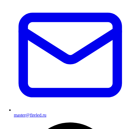
master@fireled.ru