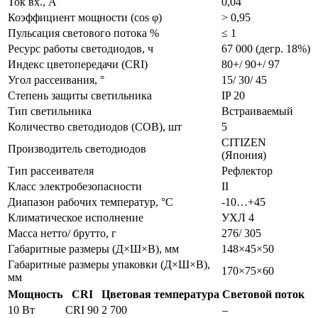
Ток вх., А
0,04
Коэффициент мощности (cos φ)
> 0,95
Пульсация светового потока %
≤ 1
Ресурс работы светодиодов, ч
67 000 (дегр. 18%)
Индекс цветопередачи (CRI)
80+/ 90+/ 97
Угол рассеивания, °
15/ 30/ 45
Степень защиты светильника
IP 20
Тип светильника
Встраиваемый
Количество светодиодов (COB), шт
5
CITIZEN
Производитель светодиодов
(Япония)
Тип рассеивателя
Рефлектор
Класс электробезопасности
II
Диапазон рабочих температур, °С
-10…+45
Климатическое исполнение
УХЛ 4
Масса нетто/ брутто, г
276/ 305
Габаритные размеры (Д×Ш×В), мм
148×45×50
Габаритные размеры упаковки (Д×Ш×В),
170×75×60
мм
Мощность
CRI
Цветовая температура
Световой поток
10 Вт
CRI 90
2 700
–