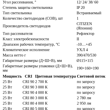
Угол рассеивания, °
12/ 24/ 38/ 60
Степень защиты светильника
IP 20
Тип светильника
Встраиваемый
Количество светодиодов (COB), шт
1
CITIZEN
Производитель светодиодов
(Япония)
Тип рассеивателя
Рефлектор
Класс электробезопасности
II
Диапазон рабочих температур, °С
-10…+45
Климатическое исполнение
УХЛ 4
Масса нетто г
390/470/530
Габаритные размеры (Д×Ш×В), мм
Ø115×115
Габаритные размеры упаковки (Д×Ш×В),
190×160×190
мм
Мощность
CRI
Цветовая температура
Световой поток
25 Вт
CRI 90
2 700 К
по запросу
25 Вт
CRI 90
3 000 К
по запросу
25 Вт
CRI 90
4 000 К
по запросу
25 Вт
CRI 80
3 000 К
2 780 лм
25 Вт
CRI 80
4 000 К
2 950 лм
25 Вт
CRI 80
5 000 К
по запросу