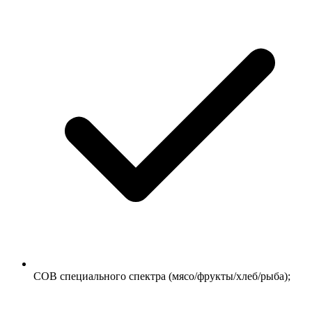
COB специального спектра (мясо/фрукты/хлеб/рыба);