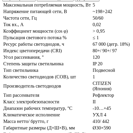
Максимальная потребляемая мощность, Вт
5
Напряжение питающей сети, В
~198÷242
Частота сети, Гц
50/60
Ток вх., А
0,02
Коэффициент мощности (cos φ)
> 0,95
Пульсация светового потока %
≤ 1
Ресурс работы светодиодов, ч
67 000 (дегр. 18%)
Индекс цветопередачи (CRI)
80+/ 90+/ 97
Угол рассеивания, °
120
Степень защиты светильника
IP 20
Тип светильника
Подвесной
Количество светодиодов (COB), шт
1
CITIZEN
Производитель светодиодов
(Япония)
Тип рассеивателя
Рефлектор
Класс электробезопасности
II
Диапазон рабочих температур, °С
-10…+45
Климатическое исполнение
УХЛ 4
Масса нетто/ брутто, г
410/ 442
Габаритные размеры (Д×Ш×В), мм
Ø30×590