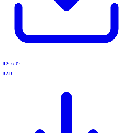
IES файл
RAR