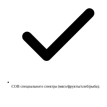
COB специального спектра (мясо/фрукты/хлеб/рыба);