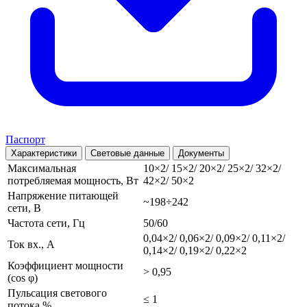
Паспорт
Характеристики
Световые данные
Документы
Максимальная
10×2/ 15×2/ 20×2/ 25×2/ 32×2/
потребляемая мощность, Вт
42×2/ 50×2
Напряжение питающей
~198÷242
сети, В
Частота сети, Гц
50/60
0,04×2/ 0,06×2/ 0,09×2/ 0,11×2/
Ток вх., А
0,14×2/ 0,19×2/ 0,22×2
Коэффициент мощности
> 0,95
(cos φ)
Пульсация светового
≤ 1
потока %