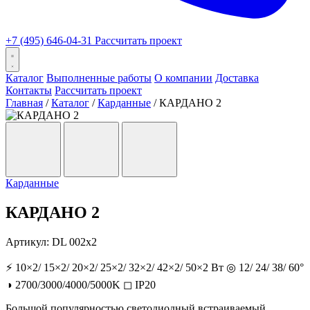
+7 (495) 646-04-31
Рассчитать проект
Каталог
Выполненные работы
О компании
Доставка
Контакты
Рассчитать проект
Главная
/
Каталог
/
Карданные
/
КАРДАНО 2
Карданные
КАРДАНО 2
Артикул:
DL 002х2
⚡
10×2/ 15×2/ 20×2/ 25×2/ 32×2/ 42×2/ 50×2 Вт
◎
12/ 24/ 38/ 60°
◑
2700/3000/4000/5000K
◻
IP20
Большой популярностью светодиодный встраиваемый