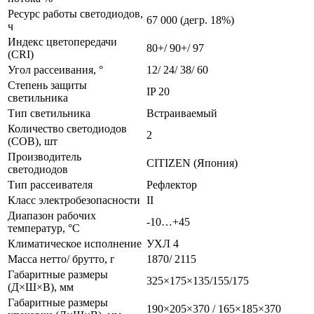
Ресурс работы светодиодов,
67 000 (дегр. 18%)
ч
Индекс цветопередачи
80+/ 90+/ 97
(CRI)
Угол рассеивания, °
12/ 24/ 38/ 60
Степень защиты
IP 20
светильника
Тип светильника
Встраиваемый
Количество светодиодов
2
(COB), шт
Производитель
CITIZEN (Япония)
светодиодов
Тип рассеивателя
Рефлектор
Класс электробезопасности
II
Диапазон рабочих
-10…+45
температур, °С
Климатическое исполнение
УХЛ 4
Масса нетто/ брутто, г
1870/ 2115
Габаритные размеры
325×175×135/155/175
(Д×Ш×В), мм
Габаритные размеры
190×205×370 / 165×185×370