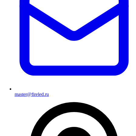
master@fireled.ru