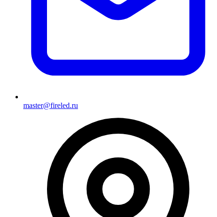
master@fireled.ru