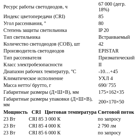
67 000 (дегр.
Ресурс работы светодиодов, ч
18%)
Индекс цветопередачи (CRI)
85
Угол рассеивания, °
80
Степень защиты светильника
IP 20
Тип светильника
Встраиваемый
Количество светодиодов (COB), шт
42
Производитель светодиодов
EPISTAR
Тип рассеивателя
Призматический
Класс электробезопасности
II
Диапазон рабочих температур, °С
-10…+45
Климатическое исполнение
УХЛ 4
Масса нетто/ брутто, г
690/ 755
Габаритные размеры (Д×Ш×В), мм
175×162×35
Габаритные размеры упаковки (Д×Ш×В),
200×170×50
мм
Мощность
CRI
Цветовая температура
Световой поток
23 Вт
CRI 85
3 000 К
по запросу
23 Вт
CRI 85
4 000 К
2 790 лм
23 Вт
CRI 85
6 000 К
по запросу